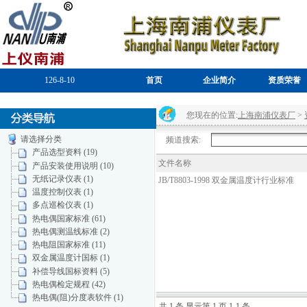
126-8-10
首页
企业简介
资质荣誉
您现在的位置:
上海南浦仪表厂
>
请选择分类
频道搜索:
产品选型资料 (19)
文件名称
产品安装使用说明 (10)
无纸记录仪表 (1)
JB/T8803-1998 双金属温度计行业标准
温度控制仪表 (1)
多点巡检仪表 (1)
热电偶国家标准 (61)
热电偶测温线标准 (2)
热电阻国家标准 (11)
双金属温度计国标 (1)
补偿导线国标资料 (5)
热电偶检定规程 (42)
热电偶(阻)分度表软件 (1)
共 1 条 显示第 1 页 1-1 条