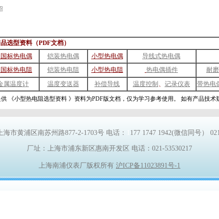
绍
品选型资料（PDF文档）
用国标热电偶
铠装热电偶
小型热电偶
导线式热电偶
用国标热电阻
铠装热电
阻
小型热电阻
热电偶插件
耐磨
金属温度计
温度变送器
补偿导线
温度控制
、
记录仪表
带热电
供 《
小型热电阻选型资料 》
资料为PDF版文档，仅为学习参考使用。 如有产品技
上海市黄浦区南苏州路
877-2-1703
号
电话：
1
177 1747 1942
(微信同号） 021-
厂址：上海市浦东新区惠南开发区 电话：
021-53530217
上海南浦仪表厂版权所有
沪ICP备11023891号-1