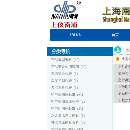
126-8-8
首页
您
小型
产品选型资料
(19)
产品安装使用说明
(10)
文件名称
文件大小
无纸记录仪表
(1)
文件类型
温度控制仪表
(1)
上传时间
多点巡检仪表
(1)
更新时间
热电偶国家标准
(61)
下载次数
热电偶测温线标准
(2)
热电阻国家标准
(11)
双金属温度计国标
(1)
补偿导线国标资料
(5)
热电偶检定规程
(42)