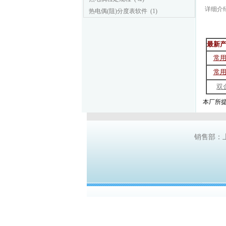
详细介
热电偶(阻)分度表软件
(1)
最新产
常
常
双
本厂所提
销售部：